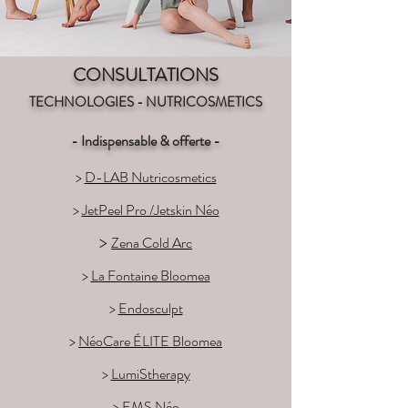
CONSULTATIONS
TECHNOLOGIES - NUTRICOSMETICS
- Indispensable & offerte -
>
D-LAB Nutricosmetics
>
JetPeel Pro /Jetskin Néo
>
Zena Cold Arc
>
La Fontaine Bloomea
>
Endosculpt
>
NéoCare ÉLITE Bloomea
>
LumiStherapy
>
EMS Néo