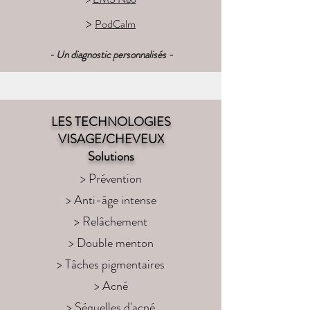
>
PodCalm
- Un diagnostic personnalisés -
LES TECHNOLOGIES
VISAGE/CHEVEUX
Solutions
> Prévention
> Anti-âge intense
> Relâchement
> Double menton
> Tâches pigmentaires
> Acné
> Séquelles d'acné